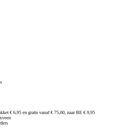
n
ket € 6,95 en gratis vanaf € 75,00, naar BE € 9,95
nxveen
rders