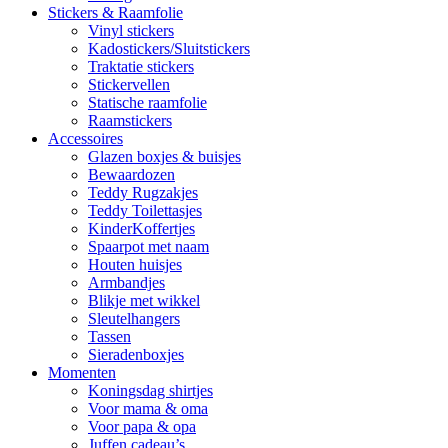
Stickers & Raamfolie
Vinyl stickers
Kadostickers/Sluitstickers
Traktatie stickers
Stickervellen
Statische raamfolie
Raamstickers
Accessoires
Glazen boxjes & buisjes
Bewaardozen
Teddy Rugzakjes
Teddy Toilettasjes
KinderKoffertjes
Spaarpot met naam
Houten huisjes
Armbandjes
Blikje met wikkel
Sleutelhangers
Tassen
Sieradenboxjes
Momenten
Koningsdag shirtjes
Voor mama & oma
Voor papa & opa
Juffen cadeau’s