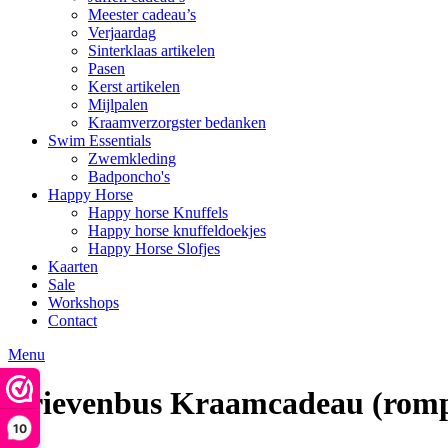
Meester cadeau’s
Verjaardag
Sinterklaas artikelen
Pasen
Kerst artikelen
Mijlpalen
Kraamverzorgster bedanken
Swim Essentials
Zwemkleding
Badponcho's
Happy Horse
Happy horse Knuffels
Happy horse knuffeldoekjes
Happy Horse Slofjes
Kaarten
Sale
Workshops
Contact
Menu
Brievenbus Kraamcadeau (rompe
10