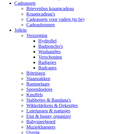
Cadeausets
Brievenbus kraamcadeau
Kraamcadeau's
Cadeausets voor vaders (to be)
Cadeaubonnen
Jollein
Verzorging
Hydrofiel
Badponcho's
Washandjes
Verschoning
Badjasjes
Badcapes
Bijtringen
Slaapzakken
Rammelaars
Speendoekjes
Knuffels
Slabbetjes & Bandana's
Wikkeldekens & Dekentjes
Luiertassen & rugtasjes
Etui & buggy organizer
Babyspeelgoed
Muziekhangers
Overig