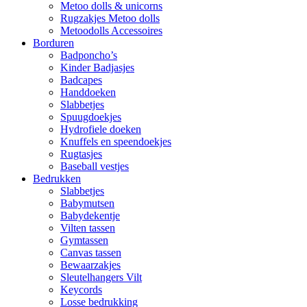
Metoo dolls & unicorns
Rugzakjes Metoo dolls
Metoodolls Accessoires
Borduren
Badponcho’s
Kinder Badjasjes
Badcapes
Handdoeken
Slabbetjes
Spuugdoekjes
Hydrofiele doeken
Knuffels en speendoekjes
Rugtasjes
Baseball vestjes
Bedrukken
Slabbetjes
Babymutsen
Babydekentje
Vilten tassen
Gymtassen
Canvas tassen
Bewaarzakjes
Sleutelhangers Vilt
Keycords
Losse bedrukking