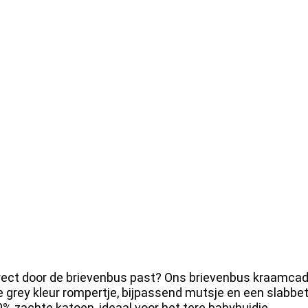
irect door de brievenbus past? Ons brievenbus kraamcad
 grey kleur rompertje, bijpassend mutsje en een slabbetj
% zachte katoen, ideaal voor het tere babyhuidje.