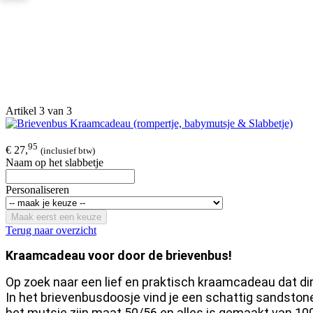
Artikel 3 van 3
95
€ 27,
(inclusief btw)
Naam op het slabbetje
Personaliseren
Maak eerst een keuze
Terug naar overzicht
Kraamcadeau voor door de brievenbus!
Op zoek naar een lief en praktisch kraamcadeau dat d
In het brievenbusdoosje vind je een schattig sandstone
het mutsje zijn maat 50/56 en alles is gemaakt van 100