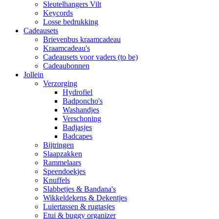
Sleutelhangers Vilt
Keycords
Losse bedrukking
Cadeausets
Brievenbus kraamcadeau
Kraamcadeau's
Cadeausets voor vaders (to be)
Cadeaubonnen
Jollein
Verzorging
Hydrofiel
Badponcho's
Washandjes
Verschoning
Badjasjes
Badcapes
Bijtringen
Slaapzakken
Rammelaars
Speendoekjes
Knuffels
Slabbetjes & Bandana's
Wikkeldekens & Dekentjes
Luiertassen & rugtasjes
Etui & buggy organizer