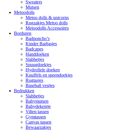
Sweaters
Mutsen
Metoodolls
Metoo dolls & unicorns
Rugzakjes Metoo dolls
Metoodolls Accessoires
Borduren
Badponcho’s
Kinder Badjasjes
Badcapes
Handdoeken
Slabbetjes
Spuugdoekjes
Hydrofiele doeken
Knuffels en speendoekjes
Rugtasjes
Baseball vestjes
Bedrukken
Slabbetjes
Babymutsen
Babydekentje
Vilten tassen
Gymtassen
Canvas tassen
Bewaarzakjes