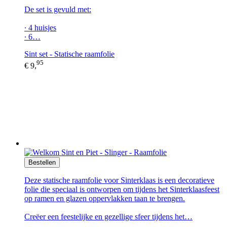
De set is gevuld met:
∙ 4 huisjes
∙ 6…
Sint set - Statische raamfolie
95
€ 9,
Bestellen
Deze statische raamfolie voor Sinterklaas is een decoratieve
folie die speciaal is ontworpen om tijdens het Sinterklaasfeest
op ramen en glazen oppervlakken taan te brengen.
Creëer een feestelijke en gezellige sfeer tijdens het…