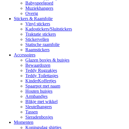
Babyspeelgoed
Muziekhangers
Overig
Stickers & Raamfolie
Vinyl stickers
Kadostickers/Sluitstickers
Traktatie stickers
Stickervellen
Statische raamfolie
Raamstickers
Accessoires
Glazen boxjes & buisjes
Bewaardozen
Teddy Rugzakjes
Teddy Toilettasjes
KinderKoffertjes
Spaarpot met naam
Houten huisjes
Armbandjes
Blikje met wikkel
Sleutelhangers
Tassen
Sieradenboxjes
Momenten
Koningsdag shirtjes