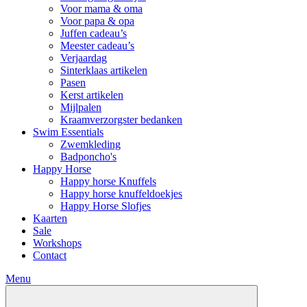
Voor mama & oma
Voor papa & opa
Juffen cadeau’s
Meester cadeau’s
Verjaardag
Sinterklaas artikelen
Pasen
Kerst artikelen
Mijlpalen
Kraamverzorgster bedanken
Swim Essentials
Zwemkleding
Badponcho's
Happy Horse
Happy horse Knuffels
Happy horse knuffeldoekjes
Happy Horse Slofjes
Kaarten
Sale
Workshops
Contact
Menu