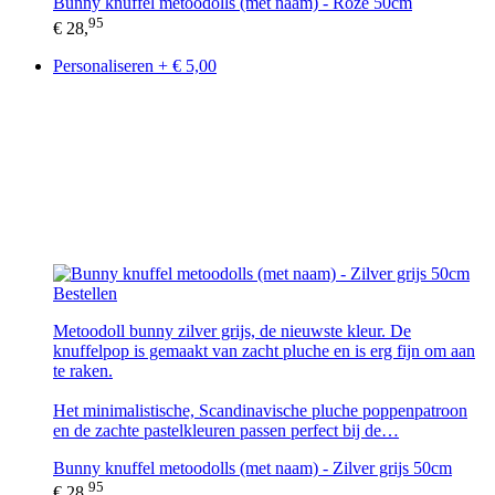
Bunny knuffel metoodolls (met naam) - Roze 50cm
95
€ 28,
Personaliseren + € 5,00
Bestellen
Metoodoll bunny zilver grijs, de nieuwste kleur. De
knuffelpop is gemaakt van zacht pluche en is erg fijn om aan
te raken.
Het minimalistische, Scandinavische pluche poppenpatroon
en de zachte pastelkleuren passen perfect bij de…
Bunny knuffel metoodolls (met naam) - Zilver grijs 50cm
95
€ 28,