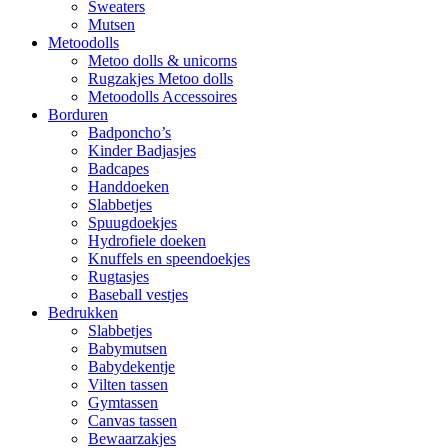
Sweaters
Mutsen
Metoodolls
Metoo dolls & unicorns
Rugzakjes Metoo dolls
Metoodolls Accessoires
Borduren
Badponcho’s
Kinder Badjasjes
Badcapes
Handdoeken
Slabbetjes
Spuugdoekjes
Hydrofiele doeken
Knuffels en speendoekjes
Rugtasjes
Baseball vestjes
Bedrukken
Slabbetjes
Babymutsen
Babydekentje
Vilten tassen
Gymtassen
Canvas tassen
Bewaarzakjes