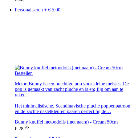
Personaliseren + € 5,00
Bestellen
Metoo Bunny is een prachtige pop voor kleine meisjes. De
pop is gemaakt van zacht pluche en is erg fijn om aan te
raken.
Het minimalistische, Scandinavische pluche poppenpatroon
en de zachte pastelkleuren passen perfect bij de…
Bunny knuffel metoodolls (met naam) - Cream 50cm
95
€ 28,