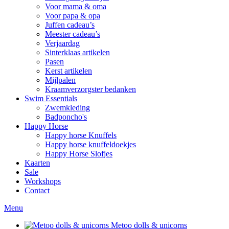
Voor mama & oma
Voor papa & opa
Juffen cadeau’s
Meester cadeau’s
Verjaardag
Sinterklaas artikelen
Pasen
Kerst artikelen
Mijlpalen
Kraamverzorgster bedanken
Swim Essentials
Zwemkleding
Badponcho's
Happy Horse
Happy horse Knuffels
Happy horse knuffeldoekjes
Happy Horse Slofjes
Kaarten
Sale
Workshops
Contact
Menu
Metoo dolls & unicorns