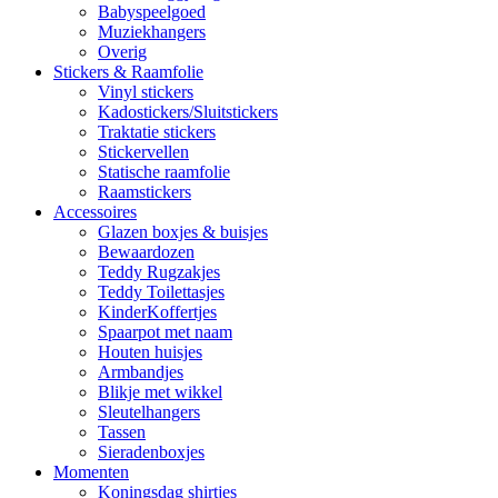
Babyspeelgoed
Muziekhangers
Overig
Stickers & Raamfolie
Vinyl stickers
Kadostickers/Sluitstickers
Traktatie stickers
Stickervellen
Statische raamfolie
Raamstickers
Accessoires
Glazen boxjes & buisjes
Bewaardozen
Teddy Rugzakjes
Teddy Toilettasjes
KinderKoffertjes
Spaarpot met naam
Houten huisjes
Armbandjes
Blikje met wikkel
Sleutelhangers
Tassen
Sieradenboxjes
Momenten
Koningsdag shirtjes