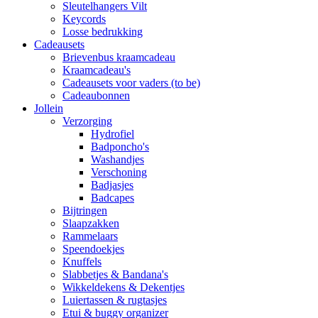
Sleutelhangers Vilt
Keycords
Losse bedrukking
Cadeausets
Brievenbus kraamcadeau
Kraamcadeau's
Cadeausets voor vaders (to be)
Cadeaubonnen
Jollein
Verzorging
Hydrofiel
Badponcho's
Washandjes
Verschoning
Badjasjes
Badcapes
Bijtringen
Slaapzakken
Rammelaars
Speendoekjes
Knuffels
Slabbetjes & Bandana's
Wikkeldekens & Dekentjes
Luiertassen & rugtasjes
Etui & buggy organizer