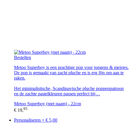
Bestellen
Metoo Superboy is een prachtige pop voor jongens & meisjes.
De pop is gemaakt van zacht pluche en is erg fijn om aan te
raken.
Het minimalistische, Scandinavische pluche poppenpatroon
en de zachte pastelkleuren passen perfect bij…
Metoo Superboy (met naam) - 22cm
95
€ 19,
Personaliseren + € 5,00