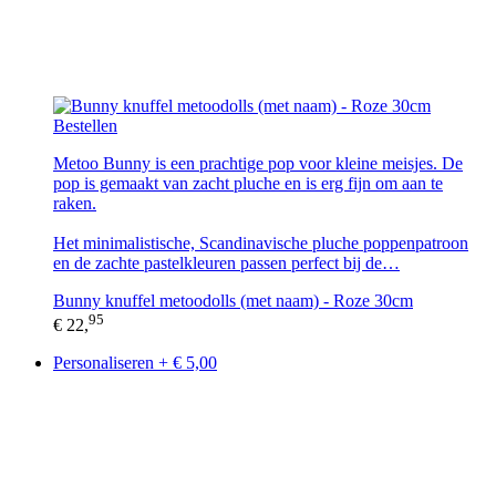
Bestellen
Metoo Bunny is een prachtige pop voor kleine meisjes. De
pop is gemaakt van zacht pluche en is erg fijn om aan te
raken.
Het minimalistische, Scandinavische pluche poppenpatroon
en de zachte pastelkleuren passen perfect bij de…
Bunny knuffel metoodolls (met naam) - Roze 30cm
95
€ 22,
Personaliseren + € 5,00