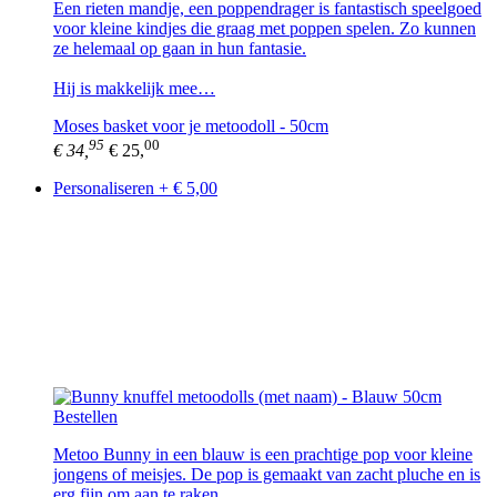
Een rieten mandje, een poppendrager is fantastisch speelgoed
voor kleine kindjes die graag met poppen spelen. Zo kunnen
ze helemaal op gaan in hun fantasie.
Hij is makkelijk mee…
Moses basket voor je metoodoll - 50cm
95
00
€ 34,
€ 25,
Personaliseren + € 5,00
Bestellen
Metoo Bunny in een blauw is een prachtige pop voor kleine
jongens of meisjes. De pop is gemaakt van zacht pluche en is
erg fijn om aan te raken.