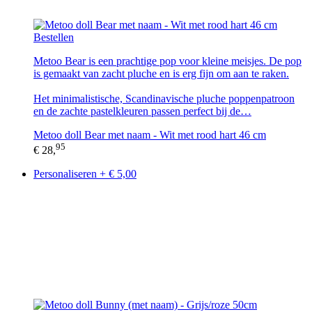
Bestellen
Metoo Bear is een prachtige pop voor kleine meisjes. De pop
is gemaakt van zacht pluche en is erg fijn om aan te raken.
Het minimalistische, Scandinavische pluche poppenpatroon
en de zachte pastelkleuren passen perfect bij de…
Metoo doll Bear met naam - Wit met rood hart 46 cm
95
€ 28,
Personaliseren + € 5,00