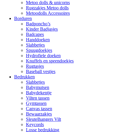
Metoo dolls & unicorns
Rugzakjes Metoo dolls
Metoodolls Accessoires
Borduren
Badponcho’s
Kinder Badjasjes
Badcapes
Handdoeken
Slabbetjes
Spuugdoekjes
Hydrofiele doeken
Knuffels en speendoekjes
Rugtasjes
Baseball vestjes
Bedrukken
Slabbetjes
Babymutsen
Babydekentje
Vilten tassen
Gymtassen
Canvas tassen
Bewaarzakjes
Sleutelhangers Vilt
Keycords
Losse bedrukking