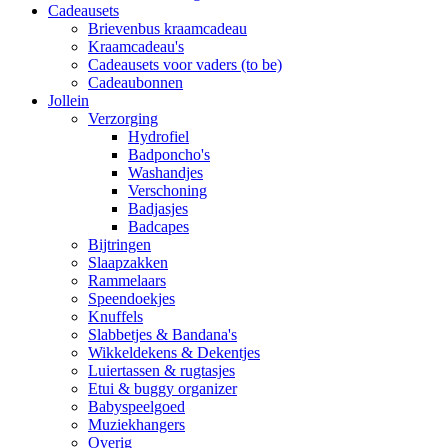
Cadeausets
Brievenbus kraamcadeau
Kraamcadeau's
Cadeausets voor vaders (to be)
Cadeaubonnen
Jollein
Verzorging
Hydrofiel
Badponcho's
Washandjes
Verschoning
Badjasjes
Badcapes
Bijtringen
Slaapzakken
Rammelaars
Speendoekjes
Knuffels
Slabbetjes & Bandana's
Wikkeldekens & Dekentjes
Luiertassen & rugtasjes
Etui & buggy organizer
Babyspeelgoed
Muziekhangers
Overig