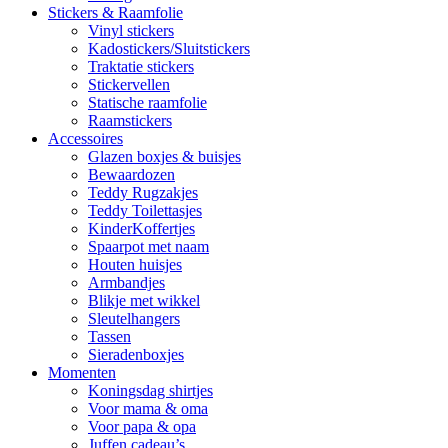
Stickers & Raamfolie
Vinyl stickers
Kadostickers/Sluitstickers
Traktatie stickers
Stickervellen
Statische raamfolie
Raamstickers
Accessoires
Glazen boxjes & buisjes
Bewaardozen
Teddy Rugzakjes
Teddy Toilettasjes
KinderKoffertjes
Spaarpot met naam
Houten huisjes
Armbandjes
Blikje met wikkel
Sleutelhangers
Tassen
Sieradenboxjes
Momenten
Koningsdag shirtjes
Voor mama & oma
Voor papa & opa
Juffen cadeau’s