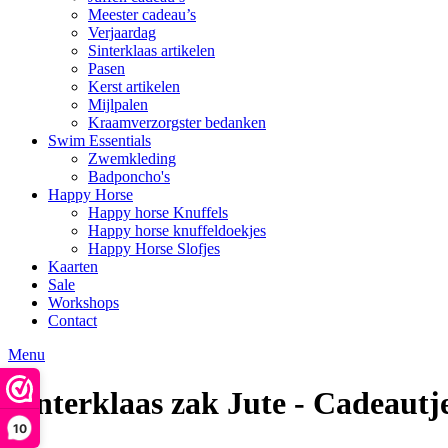
Meester cadeau’s
Verjaardag
Sinterklaas artikelen
Pasen
Kerst artikelen
Mijlpalen
Kraamverzorgster bedanken
Swim Essentials
Zwemkleding
Badponcho's
Happy Horse
Happy horse Knuffels
Happy horse knuffeldoekjes
Happy Horse Slofjes
Kaarten
Sale
Workshops
Contact
Menu
Sinterklaas zak Jute - Cadeautj
10