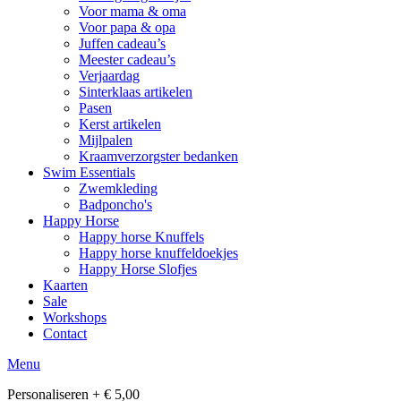
Voor mama & oma
Voor papa & opa
Juffen cadeau’s
Meester cadeau’s
Verjaardag
Sinterklaas artikelen
Pasen
Kerst artikelen
Mijlpalen
Kraamverzorgster bedanken
Swim Essentials
Zwemkleding
Badponcho's
Happy Horse
Happy horse Knuffels
Happy horse knuffeldoekjes
Happy Horse Slofjes
Kaarten
Sale
Workshops
Contact
Menu
Personaliseren + € 5,00