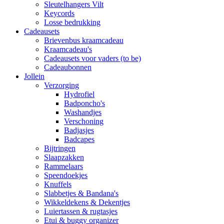
Sleutelhangers Vilt
Keycords
Losse bedrukking
Cadeausets
Brievenbus kraamcadeau
Kraamcadeau's
Cadeausets voor vaders (to be)
Cadeaubonnen
Jollein
Verzorging
Hydrofiel
Badponcho's
Washandjes
Verschoning
Badjasjes
Badcapes
Bijtringen
Slaapzakken
Rammelaars
Speendoekjes
Knuffels
Slabbetjes & Bandana's
Wikkeldekens & Dekentjes
Luiertassen & rugtasjes
Etui & buggy organizer