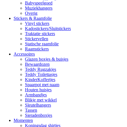
Babyspeelgoed
Muziekhangers
Overig
Stickers & Raamfolie
Vinyl stickers
Kadostickers/Sluitstickers
Traktatie stickers
Stickervellen
Statische raamfolie
Raamstickers
Accessoires
Glazen boxjes & buisjes
Bewaardozen
Teddy Rugzakjes
Teddy Toilettasjes
KinderKoffertjes
Spaarpot met naam
Houten huisjes
Armbandjes
Blikje met wikkel
Sleutelhangers
Tassen
Sieradenboxjes
Momenten
Koningsdag shirtjes