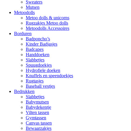
Sweaters
Mutsen
Metoodolls
Metoo dolls & unicorns
Rugzakjes Metoo dolls
Metoodolls Accessoires
Borduren
Badponcho’s
Kinder Badjasjes
Badcapes
Handdoeken
Slabbetjes
Spuugdoekjes
Hydrofiele doeken
Knuffels en speendoekjes
Rugtasjes
Baseball vestjes
Bedrukken
Slabbetjes
Babymutsen
Babydekentje
Vilten tassen
Gymtassen
Canvas tassen
Bewaarzakjes