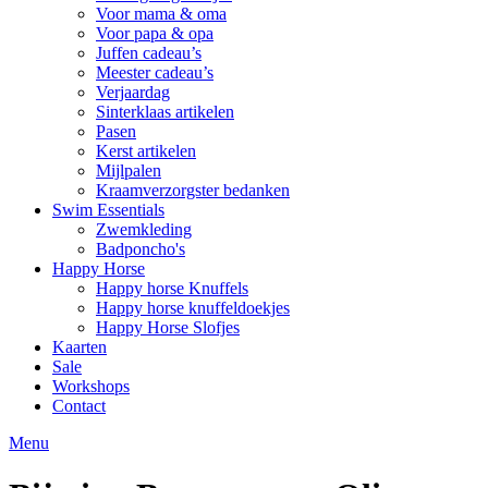
Voor mama & oma
Voor papa & opa
Juffen cadeau’s
Meester cadeau’s
Verjaardag
Sinterklaas artikelen
Pasen
Kerst artikelen
Mijlpalen
Kraamverzorgster bedanken
Swim Essentials
Zwemkleding
Badponcho's
Happy Horse
Happy horse Knuffels
Happy horse knuffeldoekjes
Happy Horse Slofjes
Kaarten
Sale
Workshops
Contact
Menu