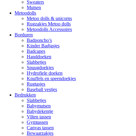
Sweaters
Mutsen
Metoodolls
Metoo dolls & unicorns
Rugzakjes Metoo dolls
Metoodolls Accessoires
Borduren
Badponcho’s
Kinder Badjasjes
Badcapes
Handdoeken
Slabbetjes
Spuugdoekjes
Hydrofiele doeken
Knuffels en speendoekjes
Rugtasjes
Baseball vestjes
Bedrukken
Slabbetjes
Babymutsen
Babydekentje
Vilten tassen
Gymtassen
Canvas tassen
Bewaarzakjes