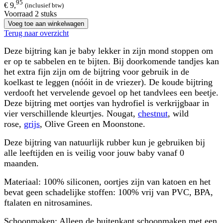
95
€ 9,
(inclusief btw)
Voorraad 2 stuks
Voeg toe aan winkelwagen
Terug naar overzicht
Deze bijtring kan je baby lekker in zijn mond stoppen om
er op te sabbelen en te bijten. Bij doorkomende tandjes kan
het extra fijn zijn om de bijtring voor gebruik in de
koelkast te leggen (nóóit in de vriezer). De koude bijtring
verdooft het vervelende gevoel op het tandvlees een beetje.
Deze bijtring met oortjes van hydrofiel is verkrijgbaar in
vier verschillende kleurtjes. Nougat,
chestnut
, wild
rose,
grijs
, Olive Green en Moonstone.
Deze bijtring van natuurlijk rubber kun je gebruiken bij
alle leeftijden en is veilig voor jouw baby vanaf 0
maanden.
Materiaal: 100% siliconen, oortjes zijn van katoen en het
bevat geen schadelijke stoffen: 100% vrij van PVC, BPA,
ftalaten en nitrosamines.
Schoonmaken: Alleen de buitenkant schoonmaken met een