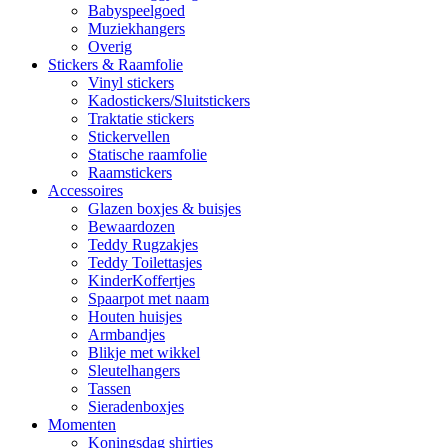
Babyspeelgoed
Muziekhangers
Overig
Stickers & Raamfolie
Vinyl stickers
Kadostickers/Sluitstickers
Traktatie stickers
Stickervellen
Statische raamfolie
Raamstickers
Accessoires
Glazen boxjes & buisjes
Bewaardozen
Teddy Rugzakjes
Teddy Toilettasjes
KinderKoffertjes
Spaarpot met naam
Houten huisjes
Armbandjes
Blikje met wikkel
Sleutelhangers
Tassen
Sieradenboxjes
Momenten
Koningsdag shirtjes