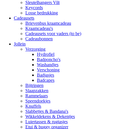
Sleutelhangers Vilt
Keycords
Losse bedrukking
Cadeausets
Brievenbus kraamcadeau
Kraamcadeau's
Cadeausets voor vaders (to be)
Cadeaubonnen
Jollein
Verzorging
Hydrofiel
Badponcho's
Washandjes
Verschoning
Badjasjes
Badcapes
Bijtringen
Slaapzakken
Rammelaars
Speendoekjes
Knuffels
Slabbetjes & Bandana's
Wikkeldekens & Dekentjes
Luiertassen & rugtasjes
Etui & buggy organizer